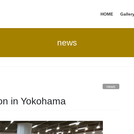
HOME
Galler
news
news
ion in Yokohama