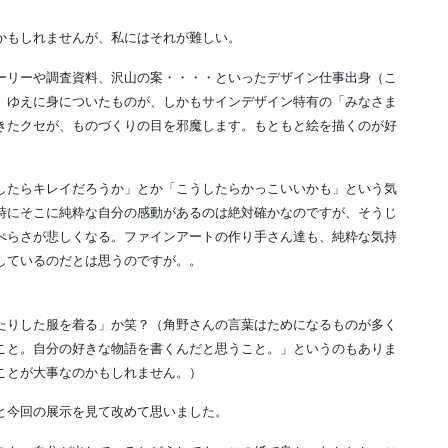
かもしれませんが、私にはそれが難しい。
ーリーや調査資料、沢山の案・・・・といったデザイン仕事出身（こ
）ゆえに身についたものが、しかもサインデザイン特有の「みなさま
きたクセが、ものづくりの目を邪魔します。もともと絵を描くのが好
したらキレイだろうか」とか「こうしたらかっこいいかも」という気
時にそこに純粋な自分の感動があるのは絶対確かなのですが、そうじ
ぺらさが悲しくなる。ファインアートの作り手さん達も、純粋な気持
しているのだとは思うのですが。。
たりした服を着る」か笑？（角野さんの言葉はためになるものが多く
こと。自分の好きな物語を書くんだと思うこと。」というのもありま
ことが大事なのかもしれません。）
と今回の展示を見て改めて思いました。