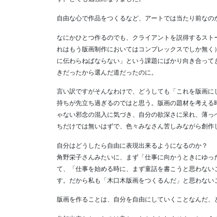
自由な心で作品をつくるなど、アートでは当たり前なの
なにかひとつ作るのでも、クライアントを説得するスト
れはもう版画制作においてはコンプレックスでしか無く
に伝わらねばならない」という課題にばかり向き合って
きだったから選んだ道だったのに。
言い訳ですがそんなわけで、どうしても「これを版画に
持ちが先立ち過ぎるのではと思う。版画の題材を考える
ゃない邪念の混入に気づき、自分の欲深さに呆れ、薄っ
ちだけでは無いはずで、色々みなさん苦しみながら創作
自分はどうしたら自由に表現出来るようになるのか？
角野栄子さんみたいに、まず「仕事に向かうときにゆっ
て、「仕事を始める時に、まず童話を書こうと思わない
す。だから私も「木口木版画をつくるんだ」と思わない
版画を作ることは、自分を自由にしていくことなんだ、