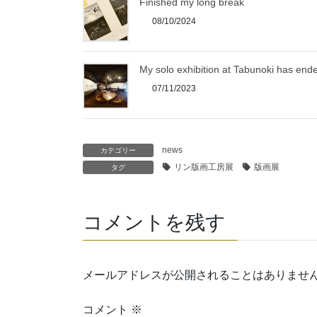
Finished my long break
08/10/2024
My solo exhibition at Tabunoki has end
07/11/2023
news
カテゴリー
リン版画工房展
版画展
タグ
コメントを残す
メールアドレスが公開されることはありませ
コメント
※