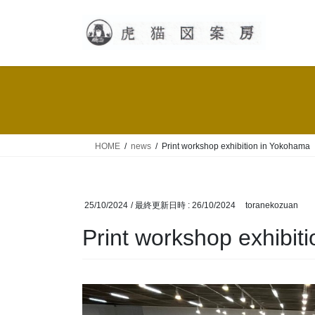
コ
ナ
ン
ビ
テ
ゲ
ン
ー
ツ
シ
へ
ョ
ス
ン
キ
に
ッ
移
HOME
news
Print workshop exhibition in Yokohama
プ
動
25/10/2024
/ 最終更新日時 :
26/10/2024
toranekozuan
Print workshop exhibit