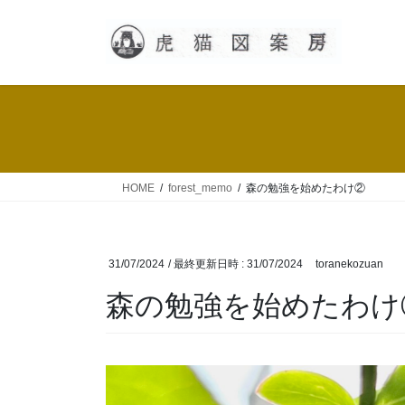
コ
ナ
ン
ビ
テ
ゲ
ン
ー
ツ
シ
へ
ョ
ス
ン
キ
に
ッ
移
HOME
forest_memo
森の勉強を始めたわけ②
プ
動
31/07/2024
/ 最終更新日時 :
31/07/2024
toranekozuan
森の勉強を始めたわけ