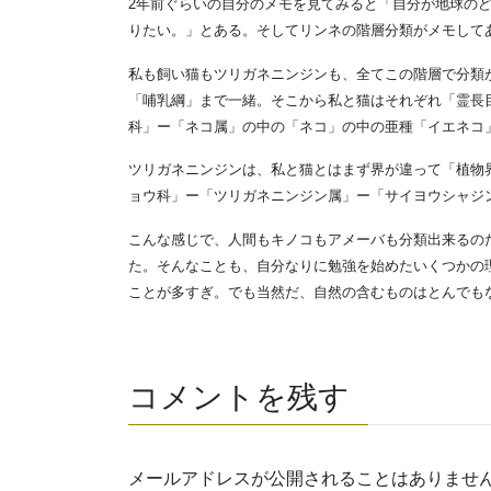
2年前ぐらいの自分のメモを見てみると「自分が地球の
りたい。」とある。そしてリンネの階層分類がメモして
私も飼い猫もツリガネニンジンも、全てこの階層で分類
「哺乳綱」まで一緒。そこから私と猫はそれぞれ「霊長
科」ー「ネコ属」の中の「ネコ」の中の亜種「イエネコ
ツリガネニンジンは、私と猫とはまず界が違って「植物
ョウ科」ー「ツリガネニンジン属」ー「サイヨウシャジ
こんな感じで、人間もキノコもアメーバも分類出来るの
た。そんなことも、自分なりに勉強を始めたいくつかの
ことが多すぎ。でも当然だ、自然の含むものはとんでも
コメントを残す
メールアドレスが公開されることはありませ