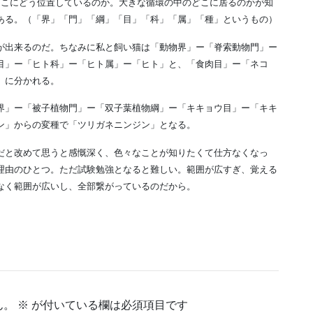
どこにどう位置しているのか。大きな循環の中のどこに居るのかが知
ある。（「界」「門」「綱」「目」「科」「属」「種」というもの）
が出来るのだ。ちなみに私と飼い猫は「動物界」ー「脊索動物門」ー
目」ー「ヒト科」ー「ヒト属」ー「ヒト」と、「食肉目」ー「ネコ
」に分かれる。
界」ー「被子植物門」ー「双子葉植物綱」ー「キキョウ目」ー「キキ
ン」からの変種で「ツリガネニンジン」となる。
だと改めて思うと感慨深く、色々なことが知りたくて仕方なくなっ
理由のひとつ。ただ試験勉強となると難しい。範囲が広すぎ、覚える
なく範囲が広いし、全部繋がっているのだから。
ん。
※
が付いている欄は必須項目です