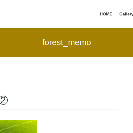
HOME
Galler
forest_memo
②