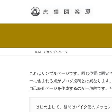
コ
ナ
ン
ビ
テ
ゲ
ン
ー
ツ
シ
へ
ョ
ス
ン
キ
に
ッ
移
HOME
サンプルページ
プ
動
これはサンプルページです。同じ位置に固定さ
ーに含まれる点がブログ投稿とは異なります
自己紹介ページを作成するのが一般的です。
はじめまして。昼間はバイク便のメッセン